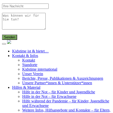
Senden
Kidstime ist & bietet…
Kontakt & Infos
Kontakt
Standorte
Kidstime international
Unser Verein
Berichte, Presse, Publikationen & Auszeichnungen
Unsere Partner*innen & Unterstützer*innen
Hilfen & Material
Hilfe in der Not – für Kinder und Jugendliche
Hilfe in der Not – für Erwachsene
Hilfe während der Pandemie – für Kinder, Jugendliche
und Erwachsene
Weitere Infos, Hilfsangebote und Kontakte – für Eltern,